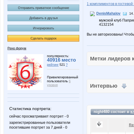
1 комплиментов в гостевой 
Отправить приватное сообщение
DenisMahalov
14.
Добавить в друзья
мужской клуб Папри
4132154
Игнорировать
Вы не авторизованы! Чтоб
Сделать подарок
Рено форум
популярность:
Метки лидеров
40916 место
рейтинг
521
?
Привилегированный
пользователь
6
Интервью
уровня
Статистика портрета:
night480 состоит в
к
сейчас просматривают портрет - 0
зарегистрированные пользователи
Re
посетившие портрет за 7 дней - 0